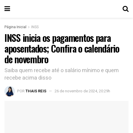
Página Inicial
INSS
INSS inicia os pagamentos para
aposentados; Confira o calendário
de novembro
Saiba quem recebe até o salário mínimo e quem
recebe acima disso
POR
THAIS REIS
26 de novembro de 2024, 20:29h