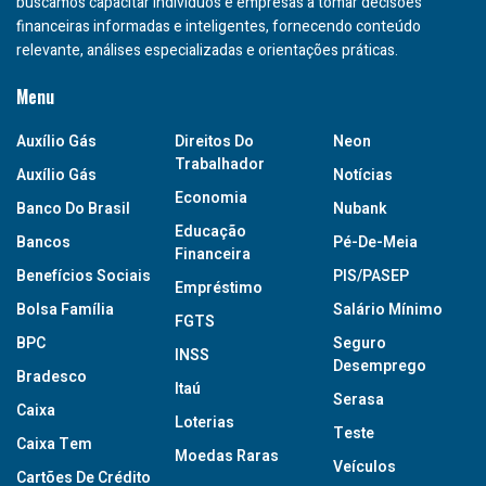
buscamos capacitar indivíduos e empresas a tomar decisões
financeiras informadas e inteligentes, fornecendo conteúdo
relevante, análises especializadas e orientações práticas.
Menu
Auxílio Gás
Direitos Do
Neon
Trabalhador
Auxílio Gás
Notícias
Economia
Banco Do Brasil
Nubank
Educação
Bancos
Pé-De-Meia
Financeira
Benefícios Sociais
PIS/PASEP
Empréstimo
Bolsa Família
Salário Mínimo
FGTS
BPC
Seguro
INSS
Desemprego
Bradesco
Itaú
Serasa
Caixa
Loterias
Teste
Caixa Tem
Moedas Raras
Veículos
Cartões De Crédito