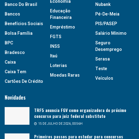
Economia
Banco Do Brasil
Nubank
Educação
Bancos
Pé-De-Meia
Financeira
Benefícios Sociais
PIS/PASEP
Empréstimo
Bolsa Família
Salário Mínimo
FGTS
BPC
Seguro
INSS
Desemprego
Bradesco
Itaú
Serasa
Caixa
Loterias
Teste
Caixa Tem
Moedas Raras
Veículos
Cartões De Crédito
Novidades
TRF5 anuncia FGV como organizadora do próximo
concurso para juiz federal substituto
15 DE JULHO DE 2026, 00:56H
Primeiros passos para estudar para concursos