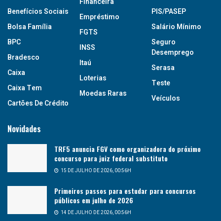
Financeira
Benefícios Sociais
PIS/PASEP
Empréstimo
Bolsa Família
Salário Mínimo
FGTS
BPC
Seguro
INSS
Desemprego
Bradesco
Itaú
Serasa
Caixa
Loterias
Teste
Caixa Tem
Moedas Raras
Veículos
Cartões De Crédito
Novidades
TRF5 anuncia FGV como organizadora do próximo
concurso para juiz federal substituto
15 DE JULHO DE 2026, 00:56H
Primeiros passos para estudar para concursos
públicos em julho de 2026
14 DE JULHO DE 2026, 00:56H