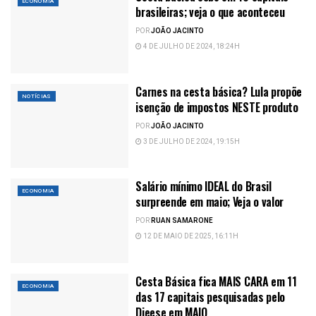
ECONOMIA
brasileiras; veja o que aconteceu
POR
JOÃO JACINTO
4 DE JULHO DE 2024, 18:24H
Carnes na cesta básica? Lula propõe
NOTÍCIAS
isenção de impostos NESTE produto
POR
JOÃO JACINTO
3 DE JULHO DE 2024, 19:15H
Salário mínimo IDEAL do Brasil
ECONOMIA
surpreende em maio; Veja o valor
POR
RUAN SAMARONE
12 DE MAIO DE 2025, 16:11H
Cesta Básica fica MAIS CARA em 11
ECONOMIA
das 17 capitais pesquisadas pelo
Dieese em MAIO