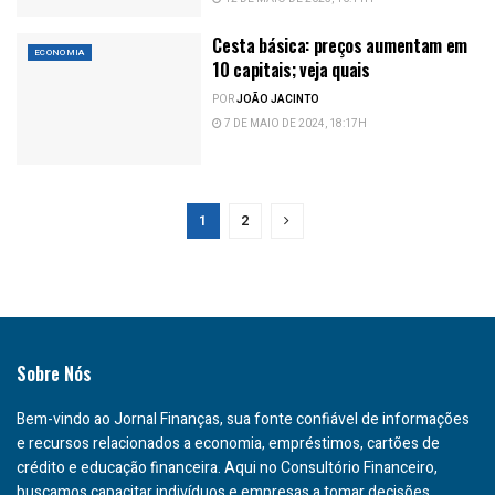
Cesta básica: preços aumentam em
ECONOMIA
10 capitais; veja quais
POR
JOÃO JACINTO
7 DE MAIO DE 2024, 18:17H
1
2
Sobre Nós
Bem-vindo ao Jornal Finanças, sua fonte confiável de informações
e recursos relacionados a economia, empréstimos, cartões de
crédito e educação financeira. Aqui no Consultório Financeiro,
buscamos capacitar indivíduos e empresas a tomar decisões