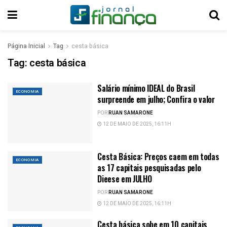
Página Inicial
Tag
cesta básica
Tag:
cesta básica
Salário mínimo IDEAL do Brasil
ECONOMIA
surpreende em julho; Confira o valor
POR
RUAN SAMARONE
12 DE MAIO DE 2025, 16:11H
Cesta Básica: Preços caem em todas
ECONOMIA
as 17 capitais pesquisadas pelo
Dieese em JULHO
POR
RUAN SAMARONE
12 DE MAIO DE 2025, 16:11H
Cesta básica sobe em 10 capitais