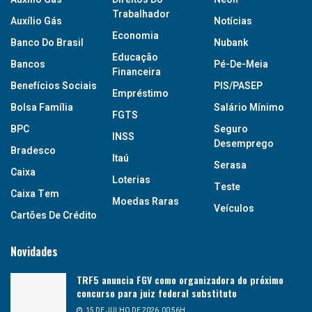
Trabalhador
Auxílio Gás
Notícias
Economia
Banco Do Brasil
Nubank
Educação
Bancos
Pé-De-Meia
Financeira
Benefícios Sociais
PIS/PASEP
Empréstimo
Bolsa Família
Salário Mínimo
FGTS
BPC
Seguro
INSS
Desemprego
Bradesco
Itaú
Serasa
Caixa
Loterias
Teste
Caixa Tem
Moedas Raras
Veículos
Cartões De Crédito
Novidades
TRF5 anuncia FGV como organizadora do próximo
concurso para juiz federal substituto
15 DE JULHO DE 2026, 00:56H