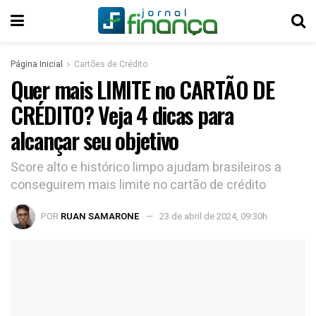
Página Inicial
Cartões de Crédito
Quer mais LIMITE no CARTÃO DE
CRÉDITO? Veja 4 dicas para
alcançar seu objetivo
Score alto e histórico limpo ajudam brasileiros a
conseguirem mais limite no cartão de crédito
POR
RUAN SAMARONE
23 de abril de 2024, 09:30h