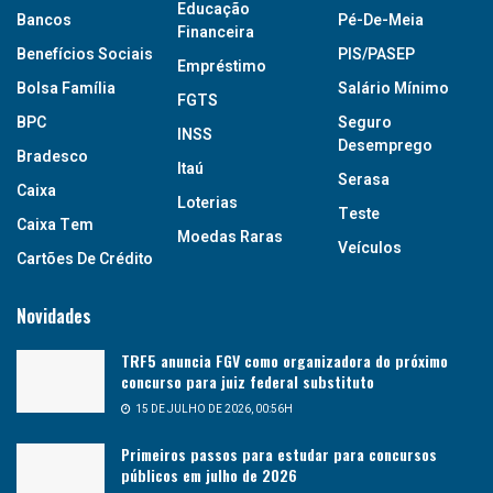
Educação
Bancos
Pé-De-Meia
Financeira
Benefícios Sociais
PIS/PASEP
Empréstimo
Bolsa Família
Salário Mínimo
FGTS
BPC
Seguro
INSS
Desemprego
Bradesco
Itaú
Serasa
Caixa
Loterias
Teste
Caixa Tem
Moedas Raras
Veículos
Cartões De Crédito
Novidades
TRF5 anuncia FGV como organizadora do próximo
concurso para juiz federal substituto
15 DE JULHO DE 2026, 00:56H
Primeiros passos para estudar para concursos
públicos em julho de 2026