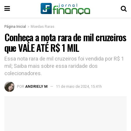
Página Inicial
Moedas Raras
Conheça a nota rara de mil cruzeiros
que VALE ATÉ R$ 1 MIL
Essa nota rara de mil cruzeiros foi vendida por R$ 1
mil; Saiba mais sobre essa raridade dos
colecionadores.
POR
ANDRIELY M
11 de maio de 2024, 15:41h