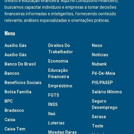
crédito e educação financeira. Aqui no Consultório Financeiro,
buscamos capacitar indivíduos e empresas a tomar decisões
financeiras informadas e inteligentes, fornecendo conteúdo
relevante, análises especializadas e orientações práticas.
Menu
Auxílio Gás
Direitos Do
Neon
Trabalhador
Auxílio Gás
Notícias
Economia
Banco Do Brasil
Nubank
Educação
Bancos
Pé-De-Meia
Financeira
Benefícios Sociais
PIS/PASEP
Empréstimo
Bolsa Família
Salário Mínimo
FGTS
BPC
Seguro
INSS
Desemprego
Bradesco
Itaú
Serasa
Caixa
Loterias
Teste
Caixa Tem
Moedas Raras