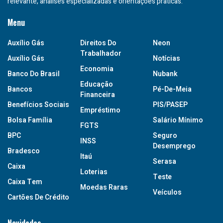
relevante, análises especializadas e orientações práticas.
Menu
Auxílio Gás
Direitos Do
Neon
Trabalhador
Auxílio Gás
Notícias
Economia
Banco Do Brasil
Nubank
Educação
Bancos
Pé-De-Meia
Financeira
Benefícios Sociais
PIS/PASEP
Empréstimo
Bolsa Família
Salário Mínimo
FGTS
BPC
Seguro
INSS
Desemprego
Bradesco
Itaú
Serasa
Caixa
Loterias
Teste
Caixa Tem
Moedas Raras
Veículos
Cartões De Crédito